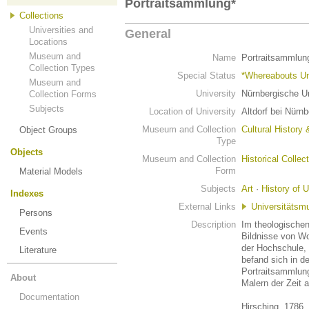
Portraitsammlung*
Collections
Universities and
General
Locations
Museum and
Name
Portraitsammlun
Collection Types
Special Status
*Whereabouts U
Museum and
University
Nürnbergische Un
Collection Forms
Subjects
Location of University
Altdorf bei Nürnb
Museum and Collection
Cultural History 
Object Groups
Type
Objects
Museum and Collection
Historical Collec
Form
Material Models
Subjects
Art
·
History of U
Indexes
External Links
Universitäts
Persons
Description
Im theologischen
Events
Bildnisse von W
der Hochschule, 
Literature
befand sich in de
Portraitsammlun
About
Malern der Zeit 
Documentation
Hirsching, 1786