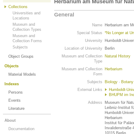
Herbarium am Museum für Nat
Collections
Universities and
General
Locations
Museum and
Name
Herbarium am M
Collection Types
Special Status
*No Longer at Un
Museum and
University
Humboldt-Univers
Collection Forms
Subjects
Location of University
Berlin
Museum and Collection
Natural History
Object Groups
Type
Objects
Museum and Collection
Herbarium
Form
Material Models
Subjects
Biology
·
Botany
Indexes
External Links
Humboldt-Unive
Persons
BHUPM im Ind
Events
Address
Museum für Nat
Leibniz-Institut 
Literature
Humboldt-Univers
Herbarium
About
Institut für Paläo
Invalidenstraße 
Documentation
10115 Berlin