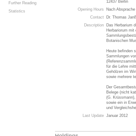
12437 Berlin
Further Reading
Opening Hours
Nach Absprache 
Statistics
Contact
Dr. Thomas Janß
Description
Das Herbarium de
Herbariorum mit 
Sammlungsbestän
Botanischen Mus
Heute befinden s
Sammlungen von
(Referenzsammlun
für die Lehre mi
Gehölzen im Win
sowie mehrere t
Der Gesamtbesta
Belege (nicht kat
(G. Krüssmann)
sowie ein in Erw
und Vergleichshe
Last Update
Januar 2012
Holdings