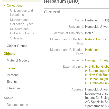
Herbarium (BHU)
Collections
Universities and
General
Locations
Museum and
Name
Herbarium (BHU)
Collection Types
University
Humboldt-Univers
Museum and
Location of University
Berlin
Collection Forms
Subjects
Museum and Collection
Natural History
Type
Object Groups
Museum and Collection
Herbarium
Objects
Form
Subjects
Biology
·
Botany
Material Models
External Links
BHU bei Global
Indexes
Sammlungen in 
New York Bota
Persons
Herbarium (BHU
Events
Humboldt-Unive
Literature
Address
Humboldt-Univers
Lebens­wissenscha
Institut für Biolo
About
AG Spezielle Bo
Documentation
Späthstrasse 80