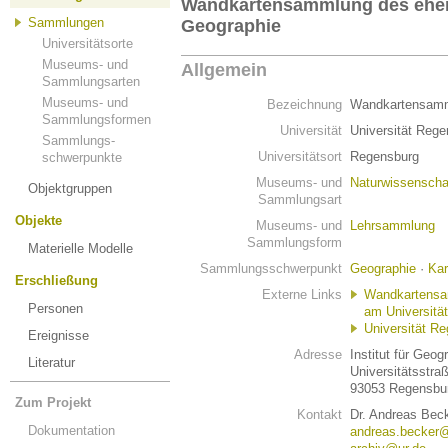
Wandkartensammlung des ehema
Sammlungen
Geographie
Universitätsorte
Museums- und
Allgemein
Sammlungsarten
Museums- und
Bezeichnung
Wandkartensamml
Sammlungsformen
Universität
Universität Reg
Sammlungs-
Universitätsort
Regensburg
schwerpunkte
Museums- und
Naturwissenscha
Objektgruppen
Sammlungsart
Objekte
Museums- und
Lehrsammlung
Sammlungsform
Materielle Modelle
Sammlungsschwerpunkt
Geographie
·
Kar
Erschließung
Externe Links
Wandkartensam
Personen
am Universität
Universität R
Ereignisse
Adresse
Institut für Geog
Literatur
Universitätsstra
93053 Regensbu
Zum Projekt
Kontakt
Dr. Andreas Beck
Dokumentation
andreas.becker@