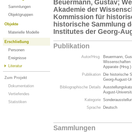
Beuermann, Gustav; We
Sammlungen
Akademie der Wissensch
Objektgruppen
Kommission für historis
historische Sammlung de
Objekte
Institutes der Georg-Aug
Materielle Modelle
Erschließung
Publikation
Personen
Autor/Hrsg.
Beuermann, Gust
Ereignisse
Wissenschaften 
Literatur
Apparate (Hrsg.
Publikation
Die historische 
Zum Projekt
Georg-August-Un
Dokumentation
Bibliographische Details
Ausstellungskata
August-Universit
Vertiefendes
Kategorie
Sonderausstellu
Statistiken
Sprache
Deutsch
Sammlungen