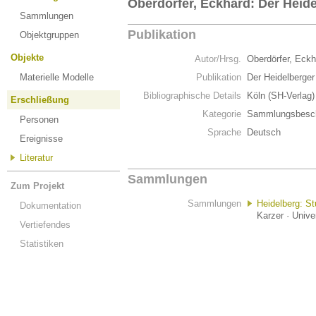
Oberdörfer, Eckhard: Der Heide
Sammlungen
Publikation
Objektgruppen
Objekte
Autor/Hrsg.
Oberdörfer, Eck
Materielle Modelle
Publikation
Der Heidelberge
Bibliographische Details
Köln (SH-Verlag)
Erschließung
Kategorie
Sammlungsbesch
Personen
Sprache
Deutsch
Ereignisse
Literatur
Sammlungen
Zum Projekt
Sammlungen
Heidelberg: S
Dokumentation
Karzer · Unive
Vertiefendes
Statistiken