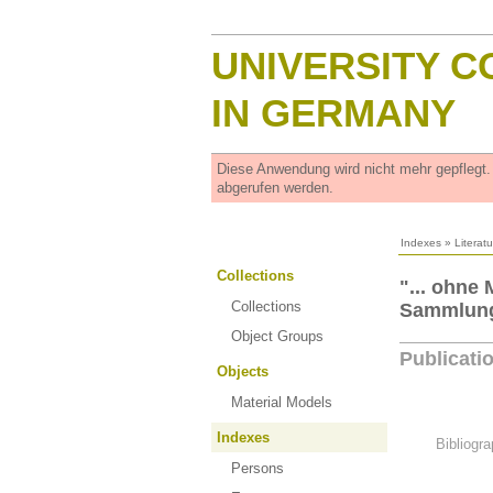
UNIVERSITY C
IN GERMANY
Diese Anwendung wird nicht mehr gepflegt
abgerufen werden.
Indexes
»
Literat
Collections
"... ohne
Collections
Sammlung 
Object Groups
Publicati
Objects
Material Models
Indexes
Bibliogra
Persons