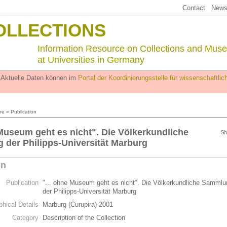
Contact
Newsl
OLLECTIONS
Information Resource on Collections and Mus
at Universities in Germany
. Aktuelle Daten können im
Portal der Koordinierungsstelle für wissenschaftl
ure
» Publication
 Museum geht es nicht". Die Völkerkundliche
Sh
der Philipps-Universität Marburg
on
Publication
"... ohne Museum geht es nicht". Die Völkerkundliche Sammlu
der Philipps-Universität Marburg
phical Details
Marburg (Curupira) 2001
Category
Description of the Collection