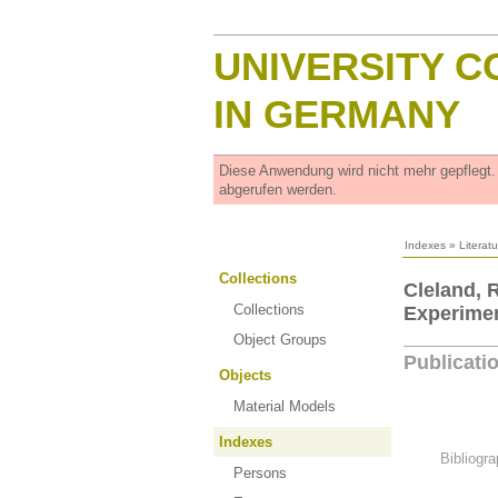
UNIVERSITY C
IN GERMANY
Diese Anwendung wird nicht mehr gepflegt
abgerufen werden.
Indexes
»
Literat
Collections
Cleland, 
Collections
Experimen
Object Groups
Publicati
Objects
Material Models
Indexes
Bibliogra
Persons