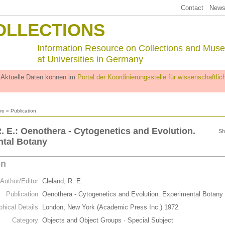
Contact
Newsl
OLLECTIONS
Information Resource on Collections and Mus
at Universities in Germany
. Aktuelle Daten können im
Portal der Koordinierungsstelle für wissenschaftl
ure
» Publication
R. E.: Oenothera - Cytogenetics and Evolution.
Sh
tal Botany
on
Author/Editor
Cleland, R. E.
Publication
Oenothera - Cytogenetics and Evolution. Experimental Botany
phical Details
London, New York (Academic Press Inc.) 1972
Category
Objects and Object Groups · Special Subject