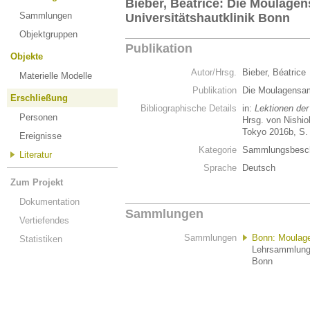
Bieber, Béatrice: Die Moulag
Sammlungen
Universitätshautklinik Bonn
Objektgruppen
Publikation
Objekte
Autor/Hrsg.
Bieber, Béatrice
Materielle Modelle
Publikation
Die Moulagensam
Erschließung
Bibliographische Details
in:
Lektionen der
Personen
Hrsg. von Nishio
Tokyo 2016b, S. 
Ereignisse
Kategorie
Sammlungsbesch
Literatur
Sprache
Deutsch
Zum Projekt
Dokumentation
Sammlungen
Vertiefendes
Sammlungen
Bonn: Moulag
Statistiken
Lehrsammlung 
Bonn