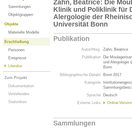
Zahn, Béatrice: Die Mo
Sammlungen
Klinik und Poliklinik fü
Objektgruppen
Alergologie der Rheinis
Universität Bonn
Objekte
Materielle Modelle
Publikation
Erschließung
Autor/Hrsg.
Zahn, Béatrice
Personen
Publikation
Die Moulagensamm
Ereignisse
und Alergologie 
Literatur
Bonn
Bibliographische Details
Bonn 2017
Zum Projekt
Kategorie
Institutionenges
Dokumentation
Sammlungsbesch
Vertiefendes
Sprache
Deutsch
Statistiken
Externe Links
Online-Version
Sammlungen