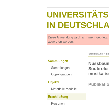
UNIVERSITÄT
IN DEUTSCHL
Diese Anwendung wird nicht mehr gepflegt
abgerufen werden.
Erschließung
»
Li
Sammlungen
Nussbaume
Sammlungen
Südtirole
musikalis
Objektgruppen
Objekte
Publikati
Materielle Modelle
Erschließung
Personen