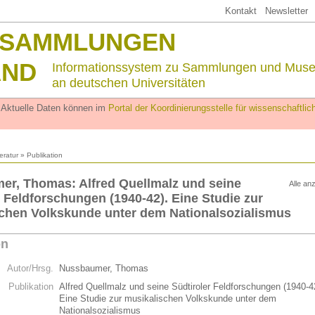
Kontakt
Newsletter
SSAMMLUNGEN
AND
Informationssystem zu Sammlungen und Mus
an deutschen Universitäten
. Aktuelle Daten können im
Portal der Koordinierungsstelle für wissenschaftl
teratur
» Publikation
r, Thomas: Alfred Quellmalz und seine
Alle an
r Feldforschungen (1940-42). Eine Studie zur
chen Volkskunde unter dem Nationalsozialismus
on
Autor/Hrsg.
Nussbaumer, Thomas
Publikation
Alfred Quellmalz und seine Südtiroler Feldforschungen (1940-4
Eine Studie zur musikalischen Volkskunde unter dem
Nationalsozialismus