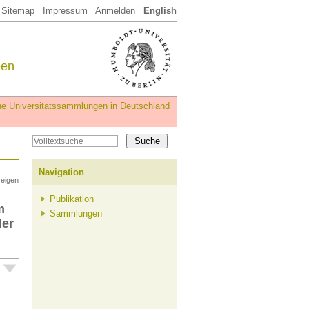
Sitemap
Impressum
Anmelden
English
een
iche Universitätssammlungen in Deutschland
Navigation
zeigen
Publikation
m
Sammlungen
der