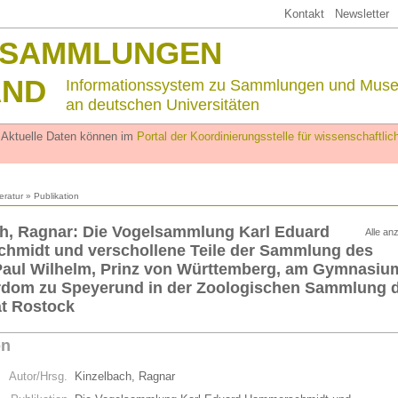
Kontakt
Newsletter
SSAMMLUNGEN
AND
Informationssystem zu Sammlungen und Mus
an deutschen Universitäten
. Aktuelle Daten können im
Portal der Koordinierungsstelle für wissenschaftl
teratur
» Publikation
h, Ragnar: Die Vogelsammlung Karl Eduard
Alle an
hmidt und verschollene Teile der Sammlung des
Paul Wilhelm, Prinz von Württemberg, am Gymnasiu
rdom zu Speyerund in der Zoologischen Sammlung 
ät Rostock
on
Autor/Hrsg.
Kinzelbach, Ragnar