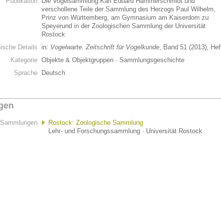
Publikation
Die Vogelsammlung Karl Eduard Hammerschmidt und
verschollene Teile der Sammlung des Herzogs Paul Wilhelm,
Prinz von Württemberg, am Gymnasium am Kaiserdom zu
Speyerund in der Zoologischen Sammlung der Universität
Rostock
hische Details
in:
Vogelwarte. Zeitschrift für Vogelkunde
, Band 51 (2013), Hef
Kategorie
Objekte & Objektgruppen · Sammlungsgeschichte
Sprache
Deutsch
gen
Sammlungen
Rostock: Zoologische Sammlung
Lehr- und Forschungssammlung · Universität Rostock