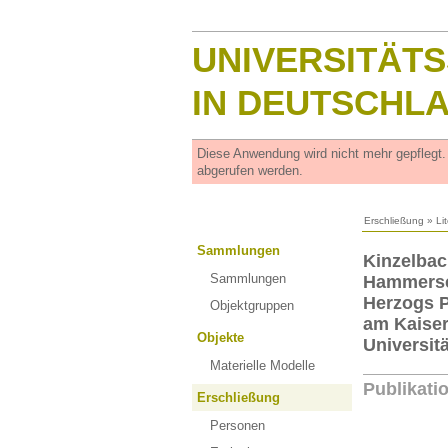
UNIVERSITÄT
IN DEUTSCHL
Diese Anwendung wird nicht mehr gepflegt
abgerufen werden.
Erschließung
»
Li
Sammlungen
Kinzelbac
Sammlungen
Hammersc
Herzogs 
Objektgruppen
am Kaise
Objekte
Universit
Materielle Modelle
Publikati
Erschließung
Personen