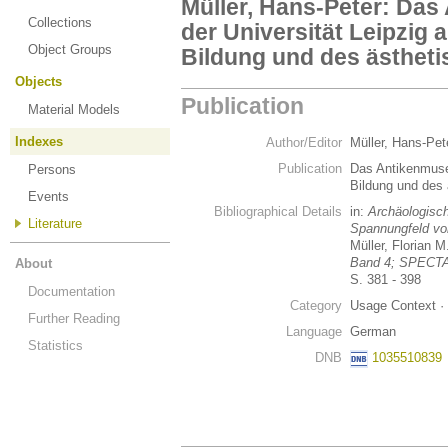
Müller, Hans-Peter: Da
Collections
der Universität Leipzig a
Object Groups
Bildung und des ästhet
Objects
Publication
Material Models
Indexes
Author/Editor
Müller, Hans-Pe
Publication
Das Antikenmuseu
Persons
Bildung und des
Events
Bibliographical Details
in:
Archäologisc
Literature
Spannungfeld von
Müller, Florian M
Band 4; SPECT
About
S. 381 - 398
Documentation
Category
Usage Context · 
Further Reading
Language
German
Statistics
DNB
1035510839