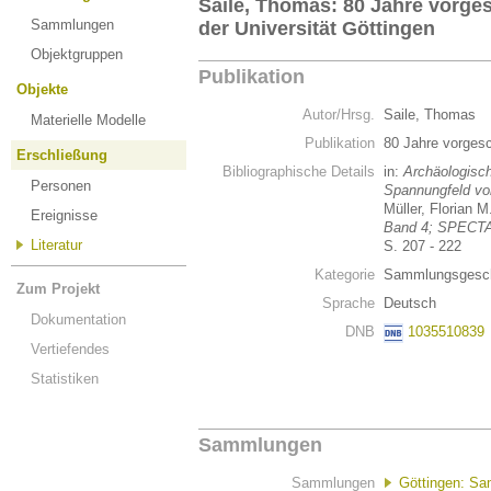
Saile, Thomas: 80 Jahre vorge
Sammlungen
der Universität Göttingen
Objektgruppen
Publikation
Objekte
Autor/Hrsg.
Saile, Thomas
Materielle Modelle
Publikation
80 Jahre vorgesc
Erschließung
Bibliographische Details
in:
Archäologisc
Personen
Spannungfeld von
Müller, Florian M
Ereignisse
Band 4; SPECT
Literatur
S. 207 - 222
Kategorie
Sammlungsgesch
Zum Projekt
Sprache
Deutsch
Dokumentation
DNB
1035510839
Vertiefendes
Statistiken
Sammlungen
Sammlungen
Göttingen: Sa