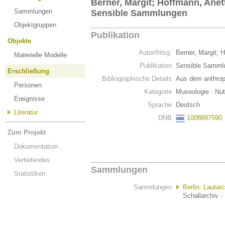
Berner, Margit; Hoffmann, Anett
Sammlungen
Sensible Sammlungen
Objektgruppen
Publikation
Objekte
Autor/Hrsg.
Berner, Margit; 
Materielle Modelle
Publikation
Sensible Samm
Erschließung
Bibliographische Details
Aus dem anthrop
Personen
Kategorie
Museologie · Nu
Ereignisse
Sprache
Deutsch
Literatur
DNB
1008897590
Zum Projekt
Dokumentation
Vertiefendes
Sammlungen
Statistiken
Sammlungen
Berlin: Lautar
Schallarchiv ·