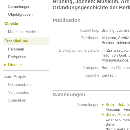
Brüning, Jochen: Museum, Archi
Sammlungen
Gründungsgeschichte der Berl
Objektgruppen
Publikation
Objekte
Autor/Hrsg.
Brüning, Jochen
Materielle Modelle
Publikation
Museum, Archiv, 
Erschließung
Berliner Univer
Personen
Bibliographische Details
in:
Zur Geschich
Hrsg. von Graf,
Ereignisse
Museumskunde
,
Literatur
Kategorie
Bau- und Nutzung
Sprache
Deutsch
Zum Projekt
Dokumentation
Vertiefendes
Sammlungen
Statistiken
Sammlungen
Berlin: Botan
Museum · Freie
Berlin: Miner
Lehr- und For
Berlin
*Nicht mehr an