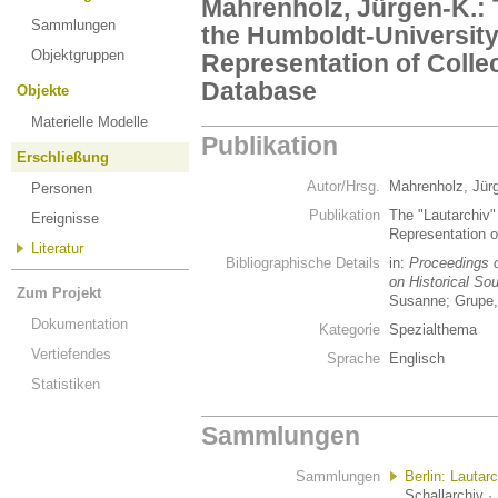
Mahrenholz, Jürgen-K.: 
Sammlungen
the Humboldt-University 
Objektgruppen
Representation of Colle
Database
Objekte
Materielle Modelle
Publikation
Erschließung
Autor/Hrsg.
Mahrenholz, Jür
Personen
Publikation
The "Lautarchiv"
Ereignisse
Representation 
Literatur
Bibliographische Details
in:
Proceedings 
on Historical Sou
Zum Projekt
Susanne; Grupe,
Dokumentation
Kategorie
Spezialthema
Vertiefendes
Sprache
Englisch
Statistiken
Sammlungen
Sammlungen
Berlin: Lautar
Schallarchiv ·