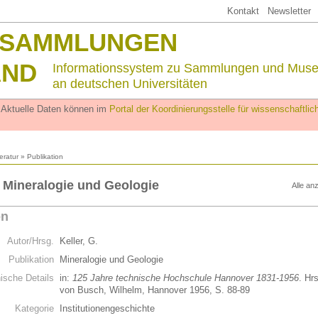
Kontakt
Newsletter
SSAMMLUNGEN
AND
Informationssystem zu Sammlungen und Mus
an deutschen Universitäten
. Aktuelle Daten können im
Portal der Koordinierungsstelle für wissenschaftl
teratur
» Publikation
.: Mineralogie und Geologie
Alle an
on
Autor/Hrsg.
Keller, G.
Publikation
Mineralogie und Geologie
hische Details
in:
125 Jahre technische Hochschule Hannover 1831-1956
. Hr
von Busch, Wilhelm, Hannover 1956, S. 88-89
Kategorie
Institutionengeschichte