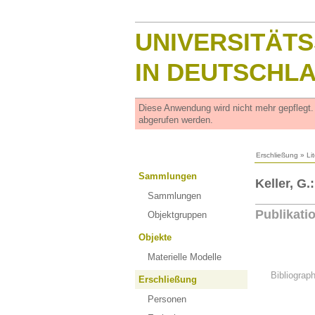
UNIVERSITÄT
IN DEUTSCHL
Diese Anwendung wird nicht mehr gepflegt
abgerufen werden.
Erschließung
»
Li
Sammlungen
Keller, G
Sammlungen
Publikati
Objektgruppen
Objekte
Materielle Modelle
Bibliograp
Erschließung
Personen