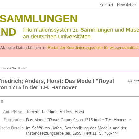
Kontakt
Newsletter
SSAMMLUNGEN
AND
Informationssystem zu Sammlungen und Mus
an deutschen Universitäten
. Aktuelle Daten können im
Portal der Koordinierungsstelle für wissenschaftl
teratur
» Publikation
Friedrich; Anders, Horst: Das Modell "Royal
Alle an
on 1715 in der T.H. Hannover
on
Autor/Hrsg.
Jorberg, Friedrich; Anders, Horst
Publikation
Das Modell "Royal George" von 1715 in der T.H. Hannover
hische Details
in:
Schiff und Hafen
, Beschreibung des Modells und der
Instandsetzungsarbeiten, 1955, Heft 11, S. 768-774