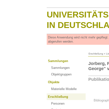
UNIVERSITÄT
IN DEUTSCHL
Diese Anwendung wird nicht mehr gepflegt
abgerufen werden.
Erschließung
»
Li
Sammlungen
Jorberg, 
Sammlungen
George" v
Objektgruppen
Publikati
Objekte
Materielle Modelle
Erschließung
Bibliograp
Personen