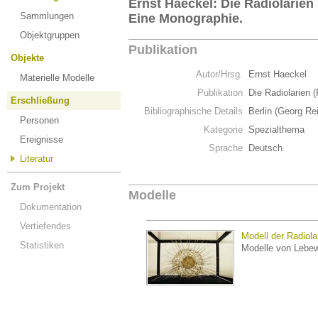
Ernst Haeckel: Die Radiolarien 
Sammlungen
Eine Monographie.
Objektgruppen
Publikation
Objekte
Autor/Hrsg.
Ernst Haeckel
Materielle Modelle
Publikation
Die Radiolarien 
Erschließung
Bibliographische Details
Berlin (Georg Re
Personen
Kategorie
Spezialthema
Ereignisse
Sprache
Deutsch
Literatur
Zum Projekt
Modelle
Dokumentation
Vertiefendes
Modell der Radiola
Statistiken
Modelle von Lebe