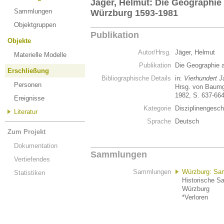
Jäger, Helmut: Die Geographie 
Sammlungen
Würzburg 1593-1981
Objektgruppen
Publikation
Objekte
Autor/Hrsg.
Jäger, Helmut
Materielle Modelle
Publikation
Die Geographie 
Erschließung
Bibliographische Details
in:
Vierhundert J
Personen
Hrsg. von Baumga
1982, S. 637-66
Ereignisse
Kategorie
Disziplinengesch
Literatur
Sprache
Deutsch
Zum Projekt
Dokumentation
Sammlungen
Vertiefendes
Sammlungen
Würzburg: Sam
Statistiken
Historische Sa
Würzburg
*Verloren