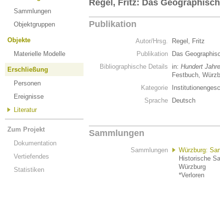
Regel, Fritz: Das Geographische
Sammlungen
Publikation
Objektgruppen
Objekte
Autor/Hrsg.
Regel, Fritz
Materielle Modelle
Publikation
Das Geographisch
Bibliographische Details
in:
Hundert Jahre
Erschließung
Festbuch, Würzbu
Personen
Kategorie
Institutionenge
Ereignisse
Sprache
Deutsch
Literatur
Zum Projekt
Sammlungen
Dokumentation
Sammlungen
Würzburg: Sam
Vertiefendes
Historische Sa
Würzburg
Statistiken
*Verloren