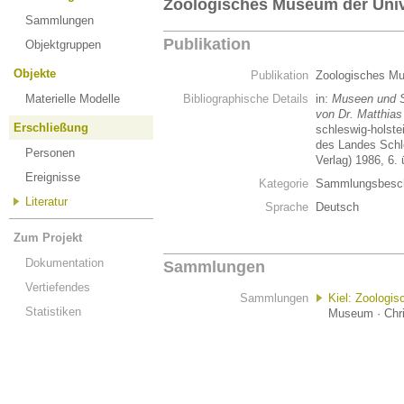
Zoologisches Museum der Unive
Sammlungen
Publikation
Objektgruppen
Objekte
Publikation
Zoologisches Mu
Materielle Modelle
Bibliographische Details
in:
Museen und S
von Dr. Matthias
Erschließung
schleswig-holst
des Landes Schl
Personen
Verlag) 1986, 6. 
Ereignisse
Kategorie
Sammlungsbesch
Literatur
Sprache
Deutsch
Zum Projekt
Dokumentation
Sammlungen
Vertiefendes
Sammlungen
Kiel: Zoologi
Statistiken
Museum · Chris