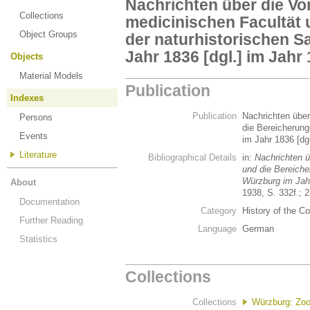
Nachrichten über die Vor
Collections
medicinischen Facultät
Object Groups
der naturhistorischen 
Jahr 1836 [dgl.] im Jahr
Objects
Material Models
Publication
Indexes
Publication
Nachrichten über
Persons
die Bereicherun
Events
im Jahr 1836 [dg
Literature
Bibliographical Details
in:
Nachrichten ü
und die Bereiche
Würzburg im Jahr
About
1938, S. 332f.; 2
Documentation
Category
History of the Co
Further Reading
Language
German
Statistics
Collections
Collections
Würzburg: Zo