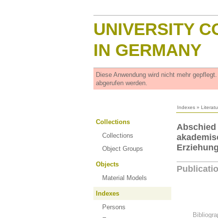
UNIVERSITY C
IN GERMANY
Diese Anwendung wird nicht mehr gepflegt
abgerufen werden.
Indexes
»
Literat
Collections
Abschied 
Collections
akademisc
Erziehung
Object Groups
Objects
Publicati
Material Models
Indexes
Persons
Bibliogra