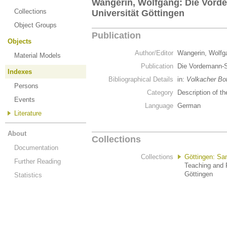
Wangerin, Wolfgang: Die Vor
Collections
Universität Göttingen
Object Groups
Publication
Objects
Author/Editor
Wangerin, Wolf
Material Models
Publication
Die Vordemann-S
Indexes
Bibliographical Details
in:
Volkacher Bo
Persons
Category
Description of th
Events
Language
German
Literature
About
Collections
Documentation
Collections
Göttingen: Sa
Further Reading
Teaching and 
Göttingen
Statistics