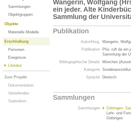
Wangerin, Wolfgang (Hrsg
Sammlungen
ein jeder. Alte Kinderb
Objektgruppen
Sammlung der Universit
Objekte
Publikation
Materielle Modelle
Erschließung
Autor/Hrsg.
Wangerin, Wolfg
Publikation
Pfui, ruft da ein
Personen
Sammlung der Un
Ereignisse
Bibliographische Details
München (Ausste
Literatur
Kategorie
Sonderausstellu
Zum Projekt
Sprache
Deutsch
Dokumentation
Vertiefendes
Sammlungen
Statistiken
Sammlungen
Göttingen: Sa
Lehr- und For
Göttingen