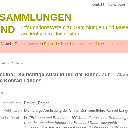
Kontakt
Newsletter
SSAMMLUNGEN
AND
Informationssystem zu Sammlungen und Mus
an deutschen Universitäten
. Aktuelle Daten können im
Portal der Koordinierungsstelle für wissenschaftl
teratur
» Publikation
egine: Die richtige Ausbildung der Sinne. Zur
Alle an
re Konrad Langes
on
Autor/Hrsg.
Prange, Regine
Publikation
Die richtige Ausbildung der Sinne. Zur Kunstlehre Konrad Lan
hische Details
in:
"Erfreuen und Belehren". 100 Jahre Graphische Sammlung
Kunsthistorischen Institut der Eberhard-Karls-Universität
Tübingen. Katalog zur Ausstellung im Stadtmuseum Tübingen