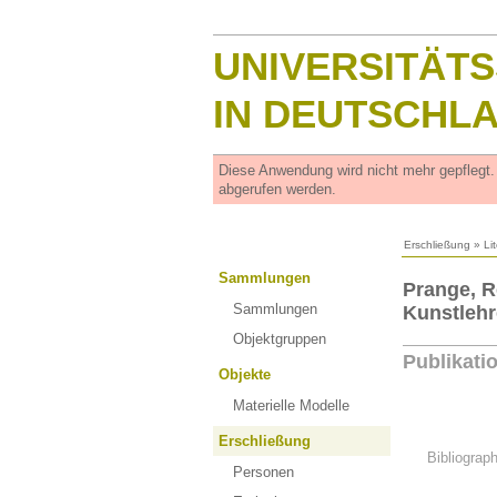
UNIVERSITÄT
IN DEUTSCHL
Diese Anwendung wird nicht mehr gepflegt
abgerufen werden.
Erschließung
»
Li
Sammlungen
Prange, R
Sammlungen
Kunstleh
Objektgruppen
Publikati
Objekte
Materielle Modelle
Erschließung
Bibliograp
Personen