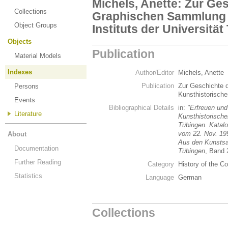
Michels, Anette: Zur Ge
Collections
Graphischen Sammlung 
Object Groups
Instituts der Universitä
Objects
Publication
Material Models
Indexes
Author/Editor
Michels, Anette
Publication
Zur Geschichte 
Persons
Kunsthistorische
Events
Bibliographical Details
in:
"Erfreuen un
Literature
Kunsthistorischen
Tübingen. Katal
vom 22. Nov. 19
About
Aus den Kunstsa
Documentation
Tübingen
, Band 
Further Reading
Category
History of the Co
Statistics
Language
German
Collections