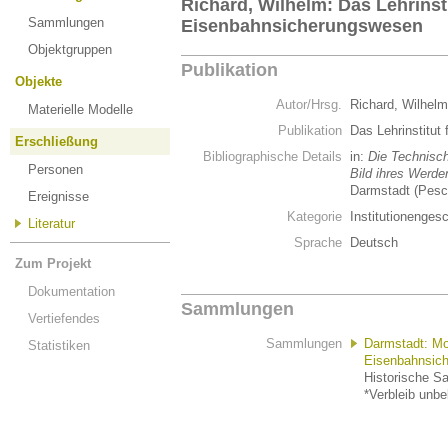
Richard, Wilhelm: Das Lehrinsti
Sammlungen
Eisenbahnsicherungswesen
Objektgruppen
Publikation
Objekte
Autor/Hrsg.
Richard, Wilhel
Materielle Modelle
Publikation
Das Lehrinstitu
Erschließung
Bibliographische Details
in:
Die Technisc
Personen
Bild ihres Werd
Darmstadt (Pesc
Ereignisse
Kategorie
Institutionenges
Literatur
Sprache
Deutsch
Zum Projekt
Dokumentation
Sammlungen
Vertiefendes
Sammlungen
Darmstadt: Mo
Statistiken
Eisenbahnsic
Historische S
*Verbleib unb