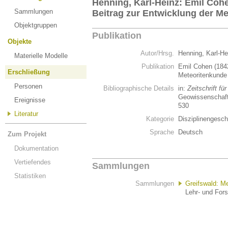
Henning, Karl-Heinz: Emil Coh
Sammlungen
Beitrag zur Entwicklung der M
Objektgruppen
Publikation
Objekte
Autor/Hrsg.
Henning, Karl-H
Materielle Modelle
Publikation
Emil Cohen (1842
Erschließung
Meteoritenkund
Personen
Bibliographische Details
in:
Zeitschrift f
Geowissenschafte
Ereignisse
530
Literatur
Kategorie
Disziplinengesch
Sprache
Deutsch
Zum Projekt
Dokumentation
Vertiefendes
Sammlungen
Statistiken
Sammlungen
Greifswald: M
Lehr- und For