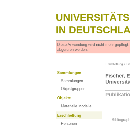
UNIVERSITÄT
IN DEUTSCHL
Diese Anwendung wird nicht mehr gepflegt
abgerufen werden.
Erschließung
»
Li
Sammlungen
Fischer, 
Sammlungen
Universit
Objektgruppen
Publikati
Objekte
Materielle Modelle
Erschließung
Bibliograp
Personen