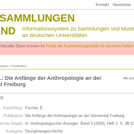
Kontakt
Newsletter
SSAMMLUNGEN
AND
Informationssystem zu Sammlungen und Mus
an deutschen Universitäten
. Aktuelle Daten können im
Portal der Koordinierungsstelle für wissenschaftl
teratur
» Publikation
E.: Die Anfänge der Anthropologie an der
Alle an
ät Freiburg
on
Autor/Hrsg.
Fischer, E.
Publikation
Die Anfänge der Anthropologie an der Universität Freiburg
hische Details
in:
Anthropologischer Anzeiger
, Band 3 (1926), Heft 2, S. 98-1
Kategorie
Disziplinengeschichte