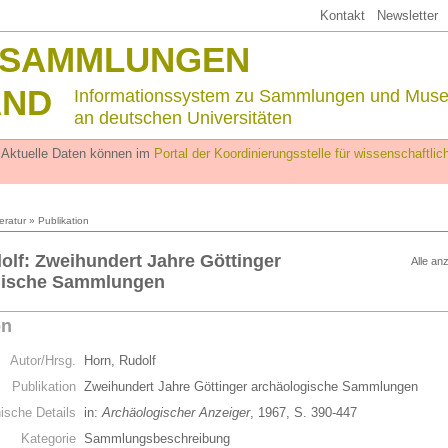
Kontakt
Newsletter
SSAMMLUNGEN
AND
Informationssystem zu Sammlungen und Mus
an deutschen Universitäten
. Aktuelle Daten können im
Portal der Koordinierungsstelle für wissenschaftl
teratur
» Publikation
olf: Zweihundert Jahre Göttinger
Alle an
gische Sammlungen
on
Autor/Hrsg.
Horn, Rudolf
Publikation
Zweihundert Jahre Göttinger archäologische Sammlungen
hische Details
in:
Archäologischer Anzeiger
, 1967, S. 390-447
Kategorie
Sammlungsbeschreibung