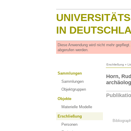
UNIVERSITÄT
IN DEUTSCHL
Diese Anwendung wird nicht mehr gepflegt
abgerufen werden.
Erschließung
»
Li
Sammlungen
Horn, Rud
Sammlungen
archäolo
Objektgruppen
Publikati
Objekte
Materielle Modelle
Erschließung
Bibliograp
Personen