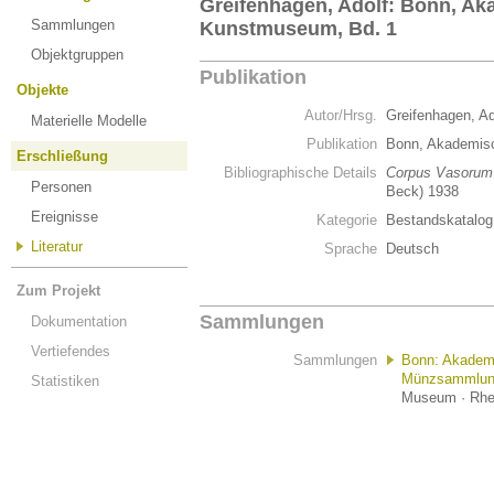
Greifenhagen, Adolf: Bonn, A
Sammlungen
Kunstmuseum, Bd. 1
Objektgruppen
Publikation
Objekte
Autor/Hrsg.
Greifenhagen, A
Materielle Modelle
Publikation
Bonn, Akademis
Erschließung
Bibliographische Details
Corpus Vasorum
Personen
Beck) 1938
Ereignisse
Kategorie
Bestandskatalog
Literatur
Sprache
Deutsch
Zum Projekt
Sammlungen
Dokumentation
Vertiefendes
Sammlungen
Bonn: Akadem
Münzsammlu
Statistiken
Museum · Rhei