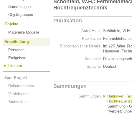
Schönfeld, W.H.: Fernmeldetec
Sammlungen
Hochfrequenztechnik
Objektgruppen
Publikation
Objekte
Autor/Hrsg.
Schönfeld, W.H.
Materielle Modelle
Publikation
Fernmeldetechni
Erschließung
Bibliographische Details
in:
125 Jahre Te
Personen
Hannover (Techn
Ereignisse
Kategorie
Disziplinengesch
Literatur
Sprache
Deutsch
Zum Projekt
Sammlungen
Dokumentation
Vertiefendes
Sammlungen
Hannover: Tec
Hochfrequenzt
Statistiken
Sammlung · Go
*Verbleib unb