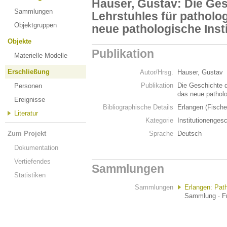
Hauser, Gustav: Die Ge
Sammlungen
Lehrstuhles für patholo
Objektgruppen
neue pathologische Insti
Objekte
Publikation
Materielle Modelle
Erschließung
Autor/Hrsg.
Hauser, Gustav
Publikation
Die Geschichte d
Personen
das neue patholo
Ereignisse
Bibliographische Details
Erlangen (Fische
Literatur
Kategorie
Institutionenges
Zum Projekt
Sprache
Deutsch
Dokumentation
Vertiefendes
Sammlungen
Statistiken
Sammlungen
Erlangen: Pa
Sammlung · Fr