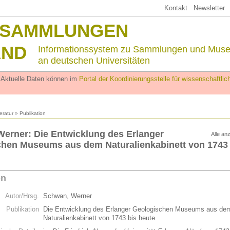
Kontakt
Newsletter
SSAMMLUNGEN
AND
Informationssystem zu Sammlungen und Mus
an deutschen Universitäten
. Aktuelle Daten können im
Portal der Koordinierungsstelle für wissenschaftl
teratur
» Publikation
erner: Die Entwicklung des Erlanger
Alle an
hen Museums aus dem Naturalienkabinett von 1743 
on
Autor/Hrsg.
Schwan, Werner
Publikation
Die Entwicklung des Erlanger Geologischen Museums aus de
Naturalienkabinett von 1743 bis heute