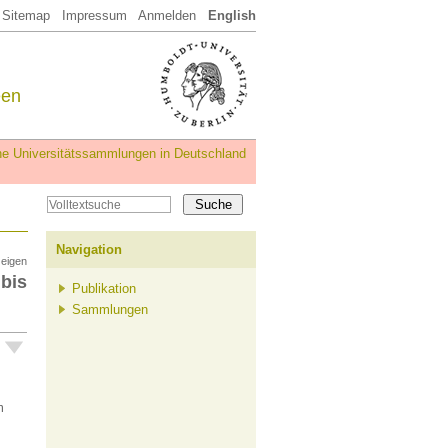
Sitemap
Impressum
Anmelden
English
een
iche Universitätssammlungen in Deutschland
Navigation
zeigen
bis
Publikation
Sammlungen
m