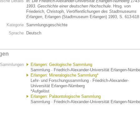
hische Details
in:
Die Friedrich-Alexander-Universität Erlangen-Nürnberg 1743
1993. Geschichte einer deutschen Hochschule
. Hrsg. von
Friederich, Christoph,
Veröffentlichungen des Stadtmuseums
Erlangen
, Erlangen (Stadtmuseum Erlangen) 1993, S. 613-618
Kategorie
Sammlungsgeschichte
Sprache
Deutsch
gen
Sammlungen
Erlangen: Geologische Sammlung
Sammlung · Friedrich-Alexander-Universität Erlangen-Nürnb
Erlangen: Mineralogische Sammlung*
Lehr- und Forschungssammlung · Friedrich-Alexander-
Universität Erlangen-Nürnberg
*Aufgelöst
Erlangen: Paläontologische Sammlung
Sammlung · Friedrich-Alexander-Universität Erlangen-Nürnb