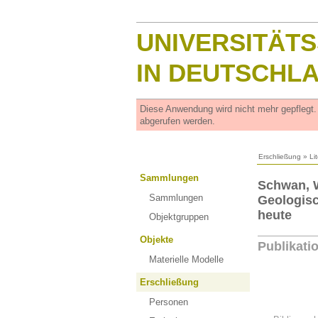
UNIVERSITÄT
IN DEUTSCHL
Diese Anwendung wird nicht mehr gepflegt
abgerufen werden.
Erschließung
»
Li
Sammlungen
Schwan, W
Sammlungen
Geologisc
heute
Objektgruppen
Objekte
Publikati
Materielle Modelle
Erschließung
Personen