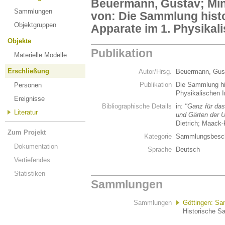
Beuermann, Gustav; Min
Sammlungen
von: Die Sammlung histo
Objektgruppen
Apparate im 1. Physikali
Objekte
Publikation
Materielle Modelle
Erschließung
Autor/Hrsg.
Beuermann, Gust
Publikation
Die Sammlung his
Personen
Physikalischen I
Ereignisse
Bibliographische Details
in:
"Ganz für da
Literatur
und Gärten der U
Dietrich; Maack-
Zum Projekt
Kategorie
Sammlungsbesch
Dokumentation
Sprache
Deutsch
Vertiefendes
Statistiken
Sammlungen
Sammlungen
Göttingen: Sa
Historische S