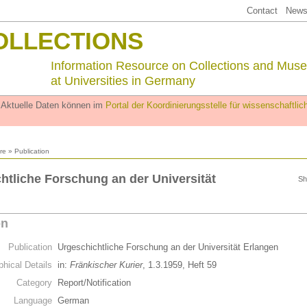
Contact
Newsl
OLLECTIONS
Information Resource on Collections and Mus
at Universities in Germany
. Aktuelle Daten können im
Portal der Koordinierungsstelle für wissenschaftl
ure
» Publication
htliche Forschung an der Universität
Sh
on
Publication
Urgeschichtliche Forschung an der Universität Erlangen
phical Details
in:
Fränkischer Kurier
, 1.3.1959, Heft 59
Category
Report/Notification
Language
German