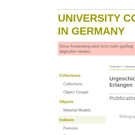
UNIVERSITY C
IN GERMANY
Diese Anwendung wird nicht mehr gepflegt
abgerufen werden.
Indexes
»
Literat
Collections
Urgeschic
Collections
Erlangen
Object Groups
Publicati
Objects
Material Models
Bibliogra
Indexes
Persons