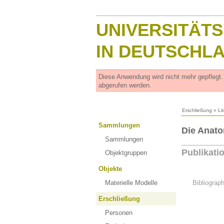
UNIVERSITÄT
IN DEUTSCHL
Diese Anwendung wird nicht mehr gepflegt
abgerufen werden.
Erschließung
»
Li
Sammlungen
Die Anato
Sammlungen
Publikati
Objektgruppen
Objekte
Materielle Modelle
Bibliograp
Erschließung
Personen