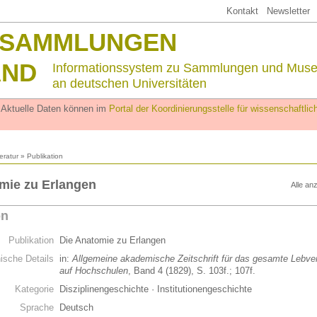
Kontakt
Newsletter
SSAMMLUNGEN
AND
Informationssystem zu Sammlungen und Mus
an deutschen Universitäten
. Aktuelle Daten können im
Portal der Koordinierungsstelle für wissenschaftl
teratur
» Publikation
mie zu Erlangen
Alle an
on
Publikation
Die Anatomie zu Erlangen
hische Details
in:
Allgemeine akademische Zeitschrift für das gesamte Lebve
auf Hochschulen
, Band 4 (1829), S. 103f.; 107f.
Kategorie
Disziplinengeschichte · Institutionengeschichte
Sprache
Deutsch