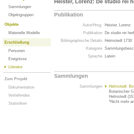
Heister, Lorenz: De studio rei
Sammlungen
Publikation
Objektgruppen
Objekte
Autor/Hrsg.
Heister, Lorenz
Materielle Modelle
Publikation
De studio rei he
Bibliographische Details
Helmstedt 1730
Erschließung
Kategorie
Sammlungsbesch
Personen
Sprache
Latein
Ereignisse
Literatur
Sammlungen
Zum Projekt
Sammlungen
Helmstedt: Bo
Dokumentation
Botanischer Ga
Vertiefendes
Helmstedt (15
*Nicht mehr an
Statistiken