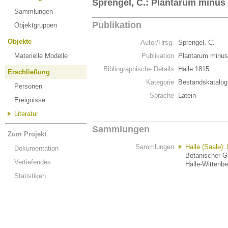
Sprengel, C.: Plantarum minus c
Sammlungen
Publikation
Objektgruppen
Objekte
Autor/Hrsg.
Sprengel, C.
Materielle Modelle
Publikation
Plantarum minus 
Bibliographische Details
Halle 1815
Erschließung
Kategorie
Bestandskatalog
Personen
Sprache
Latein
Ereignisse
Literatur
Sammlungen
Zum Projekt
Sammlungen
Halle (Saale):
Dokumentation
Botanischer Ga
Vertiefendes
Halle-Wittenbe
Statistiken