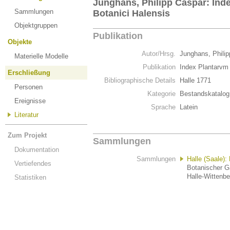
Junghans, Philipp Caspar: Inde
Sammlungen
Botanici Halensis
Objektgruppen
Publikation
Objekte
Autor/Hrsg.
Junghans, Phili
Materielle Modelle
Publikation
Index Plantarvm 
Erschließung
Bibliographische Details
Halle 1771
Personen
Kategorie
Bestandskatalog
Ereignisse
Sprache
Latein
Literatur
Zum Projekt
Sammlungen
Dokumentation
Sammlungen
Halle (Saale):
Vertiefendes
Botanischer Ga
Halle-Wittenbe
Statistiken