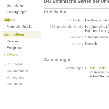
Der Botanische Garten der Univ
Sammlungen
Publikation
Objektgruppen
Objekte
Publikation
Der Botanische G
Materielle Modelle
Bibliographische Details
in:
Allgemeine Li
Halle und Leipzig
Erschließung
Kategorie
Sammlungsbesch
Personen
Sprache
Deutsch
Ereignisse
Literatur
Sammlungen
Zum Projekt
Sammlungen
Halle (Saale):
Dokumentation
Botanischer Ga
Halle-Wittenbe
Vertiefendes
Statistiken