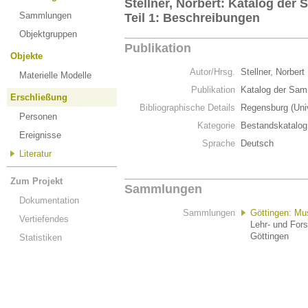
Stellner, Norbert: Katalog de
Sammlungen
Teil 1: Beschreibungen
Objektgruppen
Publikation
Objekte
Autor/Hrsg.
Stellner, Norbert
Materielle Modelle
Publikation
Katalog der Sam
Erschließung
Bibliographische Details
Regensburg (Uni
Personen
Kategorie
Bestandskatalog
Ereignisse
Sprache
Deutsch
Literatur
Zum Projekt
Sammlungen
Dokumentation
Sammlungen
Göttingen: M
Vertiefendes
Lehr- und For
Göttingen
Statistiken