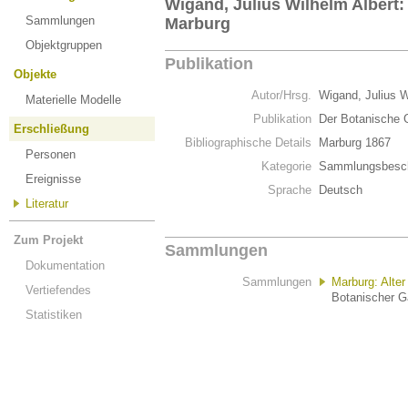
Wigand, Julius Wilhelm Albert
Sammlungen
Marburg
Objektgruppen
Publikation
Objekte
Autor/Hrsg.
Wigand, Julius W
Materielle Modelle
Publikation
Der Botanische 
Erschließung
Bibliographische Details
Marburg 1867
Personen
Kategorie
Sammlungsbesch
Ereignisse
Sprache
Deutsch
Literatur
Zum Projekt
Sammlungen
Dokumentation
Sammlungen
Marburg: Alter
Vertiefendes
Botanischer Ga
Statistiken