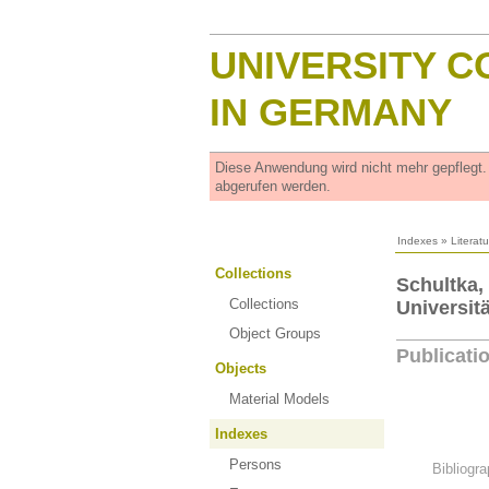
UNIVERSITY C
IN GERMANY
Diese Anwendung wird nicht mehr gepflegt
abgerufen werden.
Indexes
»
Literat
Collections
Schultka,
Collections
Universit
Object Groups
Publicati
Objects
Material Models
Indexes
Persons
Bibliogra