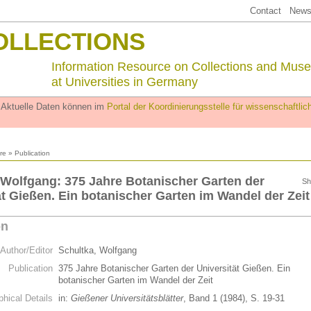
Contact
Newsl
OLLECTIONS
Information Resource on Collections and Mus
at Universities in Germany
. Aktuelle Daten können im
Portal der Koordinierungsstelle für wissenschaftl
ure
» Publication
 Wolfgang: 375 Jahre Botanischer Garten der
Sh
ät Gießen. Ein botanischer Garten im Wandel der Zeit
on
Author/Editor
Schultka, Wolfgang
Publication
375 Jahre Botanischer Garten der Universität Gießen. Ein
botanischer Garten im Wandel der Zeit
phical Details
in:
Gießener Universitätsblätter
, Band 1 (1984), S. 19-31