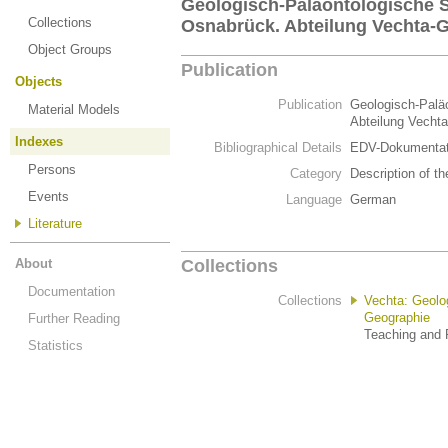
Geologisch-Paläontologische 
Collections
Osnabrück. Abteilung Vechta-
Object Groups
Publication
Objects
Publication
Geologisch-Palä
Material Models
Abteilung Vecht
Indexes
Bibliographical Details
EDV-Dokumentat
Persons
Category
Description of th
Events
Language
German
Literature
About
Collections
Documentation
Collections
Vechta: Geolo
Geographie
Further Reading
Teaching and 
Statistics