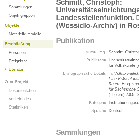
Schmitt, Christoph:
Sammlungen
Universitätseinrichtung
Objektgruppen
Landesstellenfunktion. D
(Wossidlo-Archiv) in Ro
Objekte
Materielle Modelle
Publikation
Erschließung
Autor/Hrsg.
Schmitt, Christ
Personen
Publikation
Universitätseinri
Ereignisse
für Volkskunde (
Literatur
Bibliographische Details
in:
Volkskundlich
Eine Präsentatio
Zum Projekt
Raum
. Hrsg. vo
für Sächsische 
Dokumentation
(Thelem) 2005, S
Vertiefendes
Kategorie
Institutionenges
Statistiken
Sprache
Deutsch
Sammlungen