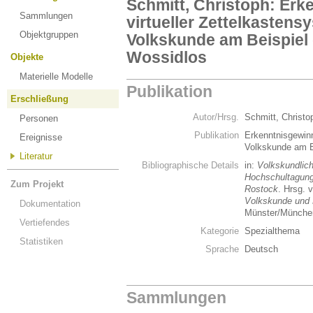
Schmitt, Christoph: Erk
Sammlungen
virtueller Zettelkastens
Objektgruppen
Volkskunde am Beispiel
Wossidlos
Objekte
Materielle Modelle
Publikation
Erschließung
Autor/Hrsg.
Schmitt, Christ
Personen
Publikation
Erkenntnisgewinn
Ereignisse
Volkskunde am B
Literatur
Bibliographische Details
in:
Volkskundlich
Hochschultagung
Zum Projekt
Rostock
. Hrsg. 
Volkskunde und 
Dokumentation
Münster/München
Vertiefendes
Kategorie
Spezialthema
Statistiken
Sprache
Deutsch
Sammlungen